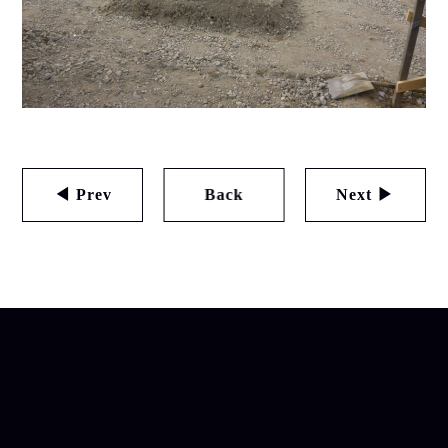
◀ Prev
Back
Next ▶