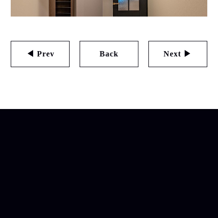
◀ Prev
Back
Next ▶