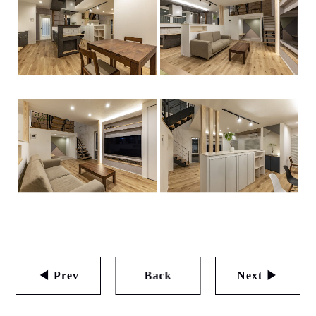
◀ Prev
Back
Next ▶